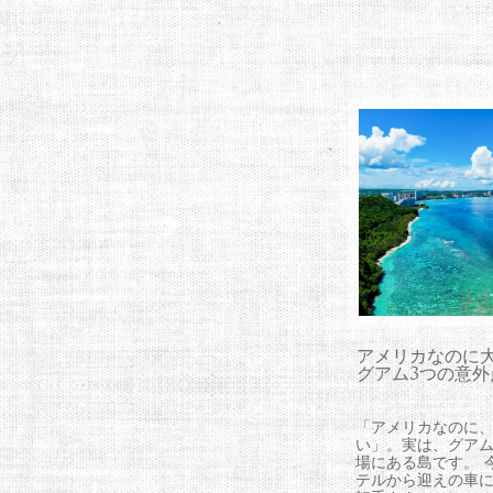
アメリカなのに
グアム3つの意外
「アメリカなのに
い」。実は、グア
場にある島です。 
テルから迎えの車