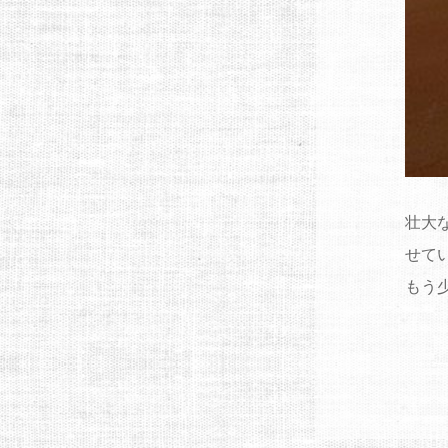
壮大
せて
もう