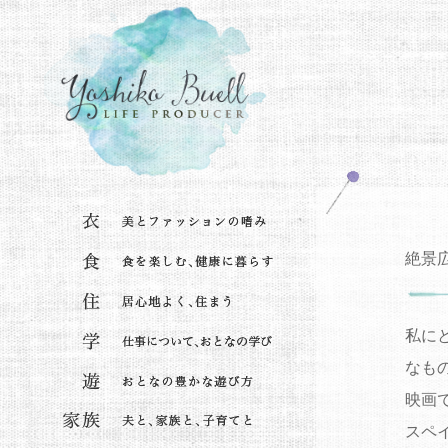
絶景
私に
なも
映画
スペ