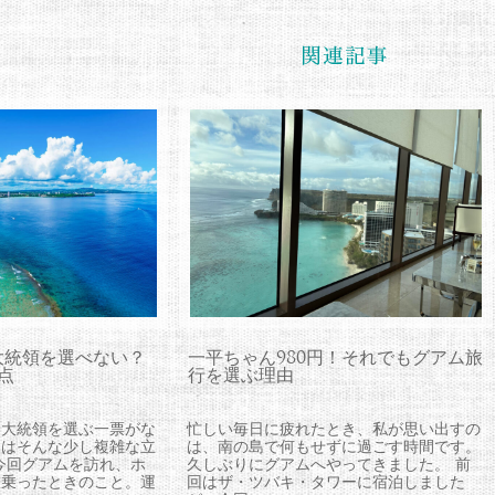
大統領を選べない？
一平ちゃん980円！それでもグアム旅
点
行を選ぶ理由
、大統領を選ぶ一票がな
忙しい毎日に疲れたとき、私が思い出すの
ムはそんな少し複雑な立
は、南の島で何もせずに過ごす時間です。
今回グアムを訪れ、ホ
久しぶりにグアムへやってきました。 前
に乗ったときのこと。運
回はザ・ツバキ・タワーに宿泊しました