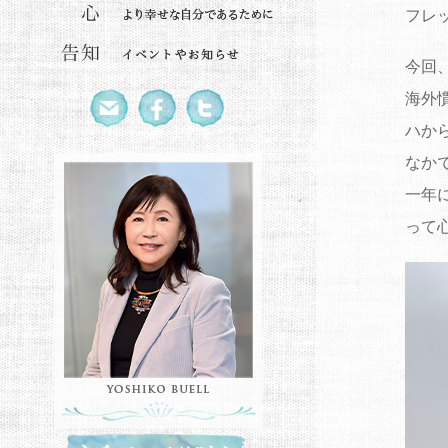
フレ
今回
海外
ハか
なか
一年
って