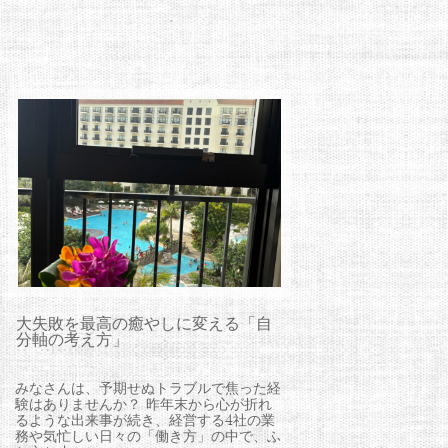
大失敗を最高の癒やしに変える「自
分軸の考え方」
みなさんは、予期せぬトラブルで焦った経
験はありませんか？ 昨年末から心が折れ
るような出来事が続き、経営する4社の業
務や気忙しい日々の「働き方」の中で、ふ