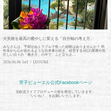
大失敗を最高の癒やしに変える「自分軸の考え方」
みなさんは、予期せぬトラブルで焦った経験はありませんか？ 昨
年末から心が折れるような出来事が続き、経営する4社の業務や気
忙しい日々の「働き方」の中で、ふと立ち止…
2026.06.06 Sat / LEISURE
芳子ビューエル公式Facebookページ
北欧流ライフプロデュース術を発信していきます。
「いいね！」をお願いいたします。