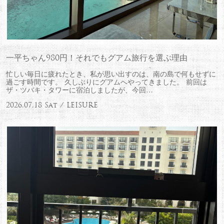
一平ちゃん980円！それでもグアム旅行を選ぶ理由
忙しい毎日に疲れたとき、私が思い出すのは、南の島で何もせずに
過ごす時間です。 久しぶりにグアムへやってきました。 前回は
ザ・ツバキ・タワーに宿泊しましたが、今回…
2026.07.18 Sat / LEISURE