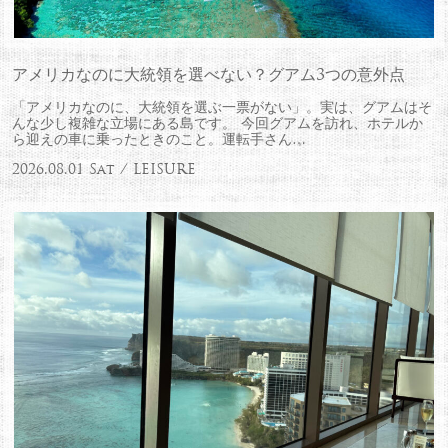
アメリカなのに大統領を選べない？グアム3つの意外点
「アメリカなのに、大統領を選ぶ一票がない」。実は、グアムはそ
んな少し複雑な立場にある島です。 今回グアムを訪れ、ホテルか
ら迎えの車に乗ったときのこと。運転手さん…
2026.08.01 Sat / LEISURE