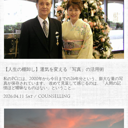
【人生の棚卸し】運気を変える「写真」の活用術
私のPCには、2000年から今日までの26年分という、膨大な量の写
真が保存されています。 改めて見返して感じるのは、「人間の記
憶ほど曖昧なものはない」ということ…
2026.04.11 Sat / COUNSELLING