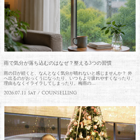
雨で気分が落ち込むのはなぜ？整える3つの習慣
雨の日が続くと、なんとなく気分が晴れないと感じませんか？ 外
へ出るのがおっくうになったり、いつもより疲れやすくなったり、
理由もなくイライラしてしまったり。梅雨の…
2026.07.11 Sat / COUNSELLING