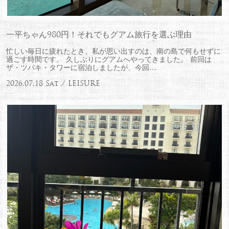
一平ちゃん980円！それでもグアム旅行を選ぶ理由
忙しい毎日に疲れたとき、私が思い出すのは、南の島で何もせずに
過ごす時間です。 久しぶりにグアムへやってきました。 前回は
ザ・ツバキ・タワーに宿泊しましたが、今回…
2026.07.18 Sat / LEISURE