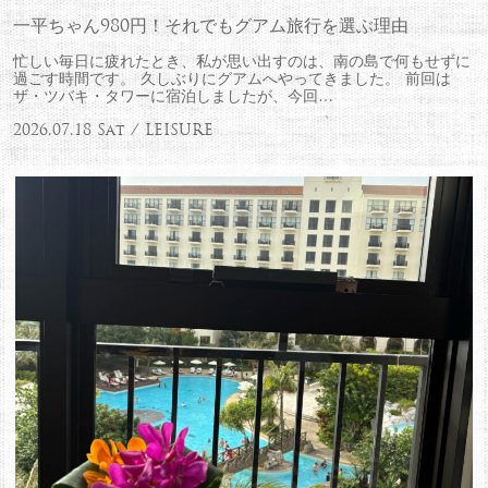
一平ちゃん980円！それでもグアム旅行を選ぶ理由
忙しい毎日に疲れたとき、私が思い出すのは、南の島で何もせずに
過ごす時間です。 久しぶりにグアムへやってきました。 前回は
ザ・ツバキ・タワーに宿泊しましたが、今回…
2026.07.18 Sat / LEISURE